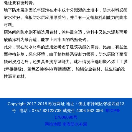
缝还要有密封膏。
地下防水层则因长年浸泡在水中或十分潮湿的土壤中，防水材料必须
耐水性好。底板防水层应用厚质的，并且有一定抵抗扎刺能力的防水
材料。
厕浴间的防水则不能选用卷材，涂料最合适，涂料中又以水泥基丙烯
酸酯涂料为最合适，能在上面牢固的粘贴瓷砖。
此外，现在防水材料的选用还考虑了建筑功能的需要。比如，有些屋
面种植花草，绿化环境，由于植物根系穿刺力很强，防水层除了耐腐
蚀耐浸泡之外，还要具备抗穿刺能力。此种情况应选用聚乙烯土工膜
(焊接接缝)、聚氯乙烯卷材(焊接接缝)、铅锡合金卷材、抗生根的改
性沥青卷材。
Copyright 2017-2018 欧冠网址 地址：佛山市禅城区张槎四路13
号 电话：0757-82123738 戴先生 4006-982-096
粤ICP备
17006098号
网站地图
南海防水补漏