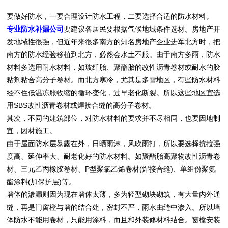
要做好防水，一要合理设计防水工程，二要选择合适的防水材料。
专业防水补漏公司
要建议各居民要根据气候地域条件选材。房地产开
发地域性很强，但近年来很多南方的知名房地产企业进军北方时，把
南方的防水经验移植到北方，必然会水土不服。由于南方多雨，防水
材料多选用耐水材料，如玻纤胎、聚酯胎的改性沥青卷材或耐水的胶
粘剂粘合高分子卷材。而北方寒冷，尤其是多雪地区，有些防水材料
经不住低温冻胀收缩的循环变化，过早老化断裂。所以这些地区宜选
用SBS改性沥青卷材或焊接合缝的高分子卷材。
其次，不同的建筑部位，对防水材料的要求并不尽相同，也要因地制
宜，因材施工。
由于屋面防水层暴露在外，日晒雨淋，风吹雨打，所以要选择抗拉强
度高、延伸率大、耐老化好的防水材料。如聚酯胎高聚物改性沥青卷
材、三元乙丙橡胶卷材、P型聚氯乙烯卷材(焊接合缝)、单组份聚氨
酯涂料(加保护层)等。
墙体的渗漏则因为现在墙体太薄，多为轻型砌块砌筑，有大量内外通
缝，再是门窗樘与墙的结合处，密封不严，雨水由缝中渗入。所以墙
体防水不能用卷材，只能用涂料，而且和外装修材料结合。窗樘安装