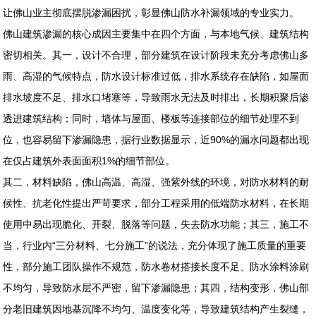
让佛山业主彻底摆脱渗漏困扰，彰显佛山防水补漏领域的专业实力。
佛山建筑渗漏的核心成因主要集中在四个方面，与本地气候、建筑结构
密切相关。其一，设计不合理，部分建筑在设计阶段未充分考虑佛山多
雨、高湿的气候特点，防水设计标准过低，排水系统存在缺陷，如屋面
排水坡度不足、排水口堵塞等，导致雨水无法及时排出，长期积聚后渗
透进建筑结构；同时，墙体与屋面、楼板等连接部位的细节处理不到
位，也容易留下渗漏隐患，据行业数据显示，近90%的漏水问题都出现
在仅占建筑外表面面积1%的细节部位。
其二，材料缺陷，佛山高温、高湿、强紫外线的环境，对防水材料的耐
候性、抗老化性提出严苛要求，部分工程采用的低端防水材料，在长期
使用中易出现脆化、开裂、脱落等问题，失去防水功能；其三，施工不
当，行业内“三分材料、七分施工”的说法，充分体现了施工质量的重要
性，部分施工团队操作不规范，防水卷材搭接长度不足、防水涂料涂刷
不均匀，导致防水层不严密，留下渗漏隐患；其四，结构变形，佛山部
分老旧建筑因地基沉降不均匀、温度变化等，导致建筑结构产生裂缝，