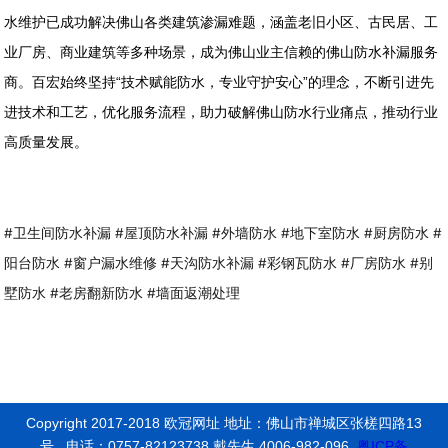
水维护已成功解决佛山各类建筑渗漏难题，涵盖老旧小区、古民居、工
业厂房、商业建筑等多种场景，成为佛山业主信赖的佛山防水补漏服务
商。百宏始终坚持“技术赋能防水，专业守护安心”的理念，不断引进先
进技术和工艺，优化服务流程，助力破解佛山防水行业痛点，推动行业
高质量发展。
#卫生间防水补漏 #屋顶防水补漏 #外墙防水 #地下室防水 #厨房防水 #
阳台防水 #窗户漏水维修 #天沟防水补漏 #彩钢瓦防水 #厂房防水 #别
墅防水 #老房翻新防水 #墙面返潮处理
Copyright 2017-2018 欧冠网址 地址：佛山市禅城区张槎四路13
号 电话：0757-82123738 戴先生 4006-982-096
粤ICP备